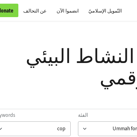
donate
التّمويل الإسلاميّ
انضموا الآن
عن التحالف
حلقة 8 – النشاط البيئي
رقمي
الفئة
ywords