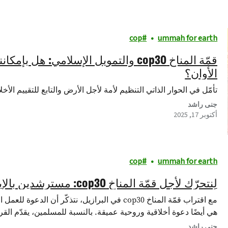
cop
ummah for earth
قمّة المناخ cop30 والتمويل الإسلامي: ه
الأوان؟
تأمّل في الحوار الذاتي التنظيم لأمة لأجل الأرض والتابع للتقييم الأخلاقي 
جنى راشد
أكتوبر 17, 2025
cop
ummah for earth
لِنتحرّك لأجل قمّة المناخ cop30: مسترشدين بالإيمان وساعيين لتحقيق العدالة
مع اقتراب قمّة المناخ cop30 في البرازيل، نتذكّر
هي أيضًا دعوة أخلاقية وروحية عميقة. بالنسبة للمسلمين، يقدّم ال
جنى راشد