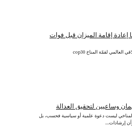
ل بإمكاننا إعادة إقامة الميزان قبل فوات
العالمي لقمّة المناخ cop30
 أن الدعوة للعمل المناخي ليست دعوة علمية أو سياسية فحسب، بل
قرآن إرشادات…