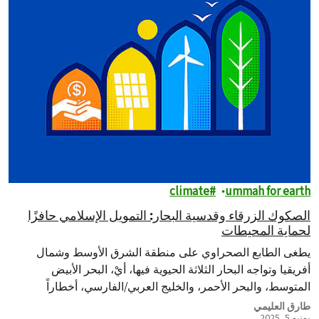
climate
ummah for earth
الصكوك الزرقاء وقدسية البحار: التمويل الإسلامي حافزًا
لحماية المحيطات
يطغى الطابع الصحراوي على منطقة الشرق الأوسط وشمال
أفريقيا وتواجه البحار الثلاثة الحيوية فيها، أيْ، البحر الأبيض
المتوسط، والبحر الأحمر، والخليج العربي/الفارسي، أخطاراً
متصاعدة بسبب تغيُّر المناخ والتلوث والنمو غير…
طارق العليمي
يونيو 5, 2025