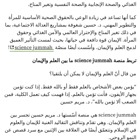
الغذائي والصحة الإنجابية والصحة النفسية وتغير المناخ.
كما أنها تساعد في زيادة الوعي بالحقوق الصحية الأساسية للمرأة
والتطوير المهني. د. حسين شغوفة بمشاريع العدالة الاجتماعية، بما
في ذلك تغير المناخ والإحترار العالمي والأمن الغذائي وحقوق
المرأة. الإيمان قوة دافعة في حياتها، بحيث لمست التأثير العميق
لدمج العلم والإيمان. وأسّست أيضًا منصّة
science jummah
!
تربط منصة science jummah ما بين العلم والإيمان
من قال أنّ العلم والإيمان لا يمكن أن يلتقيا؟
“يؤمن بعض الأشخاص بالعلم فقط أو بالله فقط. إذا كنت تؤمن
بجهاز الأيفون، فأنت تؤمن بالعلم. إذا فهمت كيف تعمل الكلية، فمن
الصعب ألا تؤمن بالله”، د. مريم حسين
science jummah هي منصة أسّستها د. مريم حسين تجسر بين
العلم والإيمان. وهي تقدّم وتناقش التقاليد الغنية للإيمان والعلوم
في الإسلام وتتعمّق أيضًا في العلاقة بين الإثنين مع سرد قصص عن
النمو الروحي.