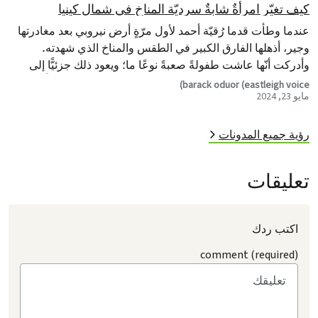
كيف تغيّر امرأةٌ شابةٌ سرديّة المناخ في شمال كينيا
عندما وطأت قدما رُقيّة أحمد لأول مرّةٍ أرض نيروبي بعد مغادرتها
وجير، أذهلها الفارق الكبير في الطقس والمناخ الذي شهدته.
وأدركت أنّها عاشت طفولةً صعبةً نوعًا ما؛ ويعود ذلك جزئيًّا إلى
أنماط الطقس التي لا تُحتمل والتي صعّبت أحيانًا على المتعلّمين
barack oduor (eastleigh voice)
مايو 23, 2024
حضور دروس بعد الظهر.
رؤية جميع المدونات
تعليقات
اكتب ردك
comment (required)