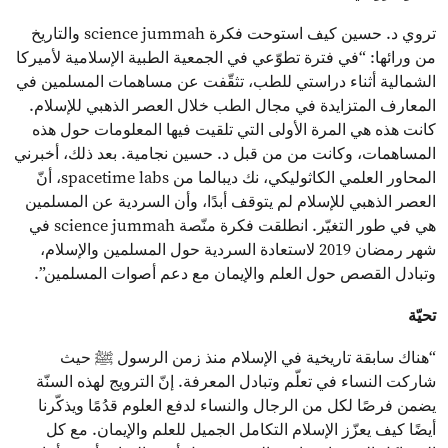
تروي د. حسين كيف استوحت فكرة science jummah والتاريخ
من ورائها: “في فترة تطوّعي في الجمعية الطبية الإسلامية لأميركا
الشمالية أثناء دراستي للطب، تثقّفت عن مساهمات المسلمين في
المعارف المتزايدة في مجال الطب خلال العصر الذهبي للإسلام.
كانت هذه هي المرة الأولى التي تلقيت فيها المعلومات حول هذه
المساهمات، وكانت من من قبل د. حسين نجامية. بعد ذلك، أخبرني
المحاور العلمي الكاثوليكي، نك ديبالما من spacetime labs، أنّ
العصر الذهبي للإسلام لم يتوقف أبدًا، وأن السردية عن المسلمين
هي في طور التغيّر. انطلقت فكرة منّصة science jummah في
شهر رمضان 2019 لاستعادة السردية حول المسلمين والإسلام،
وتبادل القصص حول العلم والإيمان مع دعم أصوات المسلمين”.
تحيّة
“هناك سابقة تاريخية في الإسلام منذ زمن الرسول ﷺ حيث
شاركت النساء في تعلّم وتبادل المعرفة. إنّ الترويج لهذه السنّة
يضمن فرصًا لكل من الرجال والنساء لدفع العلوم قدُمًا ويذكّرنا
أيضًا كيف يعزّز الإسلام التكامل الجميل للعلم والإيمان. مع كل