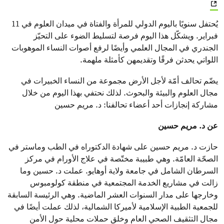
يُحتفل سنويًا باليوم الدولي للمرأة والفتاة في ميدان العلوم في 11
فبراير. ويشكّل هذا اليوم فرصة لتسليط الضوء على التحيّز
الجندري في المجال العلمي وأيضًا لرفع أصوات النساء الموهوبات
اللواتي يحدثن فرقًا وتقديمهن كأمثلة ملهمة.
يضّم تحالف أمّة لأجل الأرض مجموعة من النساء الخبيرات في
مجال العلوم والبيئة والبحوث. لذلك نحتفي بهذا اليوم من خلال
مشاركة إنجازات أحد أعضاء تحالفنا: د. مريم حسين
عن د. مريم حسين
حازت د. مريم حسين على شهادة الدكتوراه في الطب وماستر في
الصحّة العامّة. وهي طبيبة مختّصة في علاج الأورام في مركز
السرطان الشامل في جامعة ولاية أوهايو. عملت د. حسين وما
زالت في مشاريع الخدمة المجتمعية في منطقة كولومبوس
وخارجها على مدار السنوات العشر الماضية. وهي الرئيسة السابقة
للجمعية الطبية الإسلامية لأميركا الشمالية، لذلك عملت أيضًا في
مجال التثقيف الصحي العام وخلق حملات محلية حول الأمن