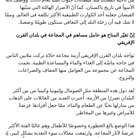
الأسوأ في تاريخ باكستان. كما أنّ الأضرار الهائلة التي سبّبها
الفيضان جعلته أحد الكوارث الطبيعية الأكثر تكلفة في العالم. وممّا
لا شك فيه أن رحلة البلد إلى التعافي ستكون طويلةً وصعبةً.
إنّ تغيّر المناخ هو عامل مساهم في المجاعة في بلدان القرن
الإفريقي
تواجه بلدان القرن الإفريقي أزمة مجاعة حادّة تركت ملايين الناس
في حاجة ماسّة إلى الغذاء والماء والمساعدة الطبية. نجمت
المجاعة عن مجموعة من العوامل منها الجفاف والصراعات
والنزوح.
تُعد دول هذه المنطقة مثل الصومال وإثيوبيا وكينيا من بين أكثر
البلدان تضررًا من الأزمة. أُجبرت العديد من العائلات على الذهاب
من منازلها بحثًا عن الطعام والماء، ممّا جعل أفرادها عرضةً
للأمراض وغيرها من المخاطر.
هذا الوضع بالغ الخطورة وخصوصًا للأطفال وهم غالبًا الفئة الأكثر
عرضةً لآثار المجاعة. وارتفعت معدّلات سوء التغذية بشكل كبير، إذ