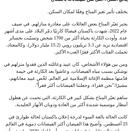
يختلف تأثير تغير المناخ وفقًا لمكان السكن.
يجبر تغيّر المناخ بعض العائلات على مغادرة منازلهم. في صيف
عام 2022، شهدت باكستان فيضانًا كارثيًا دمّر البلاد على مدى أشهر
عدة. وأودت الكارثة بحياة أكثر من 1700 شخص وتسبّبت بخسائر
اقتصادية تزيد عن 3.3 تريليون روبي (15.2 مليار دولار). وكالمعتاد،
تحملت الفئات الأكثر فقرًا العبء الأكبر.
ومن بين هؤلاء الأشخاص، كان عبيد وعائلته الذين فقدوا منزلهم في
نوشكي بسبب مياه الفيضانات، وعاشوا بعد الكارثة في خيمة
قدّمتها منظمة الإغاثة الإسلامية عبر العالم. لخّص عبيد معاناتهم،
مشيرًا:”نحن فقراء، وجعلتنا الفيضانات أكثر فقراً”.
ساهم تغيّر المناخ بشكل كبير في الكارثة، التي نجمت عن هطول
أمطار موسمية شديدة أكثر من العادة وذوبان الأنهار الجليدية.
كانت الحالة بالغة السوء لدرجة إعلان باكستان لحالة طوارئ في
25 أغسطس. وأصبح هذا الفيضان أكثر الفيضانات دموية في العالم
من ناحية الضحايا منذ فيضانات جنوب آسيا لعام 2020. ووُصف بأنه