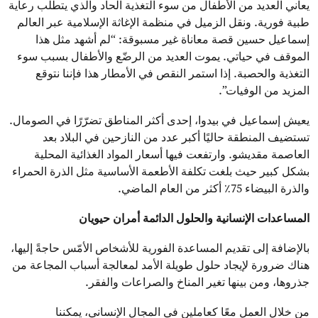
يعاني العديد من الأطفال من سوء التغذية الحاد والذي يتطّلب رعاية
طبية فورية. ونقل الزميل في منظمة الإغاثة الإسلامية عبر العالم
إسماعيل حسين قصة معاناة غير مسبوقة: “لم أشهد مثل هذا
الموقف في حياتي. يموت العديد من الرضّع والأطفال بسبب سوء
التغذية والحصبة. إذا استمر النقص في الأمطار هذا فإننا نتوقع
المزيد من الوفيات”.
يعيش إسماعيل في بيدوا، إحدى أكثر المناطق تضرّرًا في الصومال.
تستضيف المنطقة حاليًا أكبر عدد من النازحين في البلاد بعد
العاصمة مقديشو. وارتفعت فيها أسعار المواد الغذائية المحلية
بشكل كبير حيث بلغت تكلفة الأطعمة الأساسية مثل الذرة الحمراء
والذرة البيضاء 75٪ أكثر من العام الماضي.
المساعدات الإنسانية والحلول الدائمة أمران حيويان
بالإضافة إلى تقديم المساعدة الفورية للأشخاص الأمّس حاجةً إليها،
هناك ضرورة لإيجاد حلول طويلة الأمد لمعالجة أسباب المجاعة من
جذروها، ومن بينها تغير المناخ والصراعات والفقر.
من خلال العمل معًا كعاملين في المجال الإنساني، يمكننا