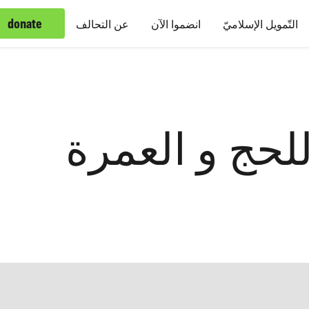
donate
التّمويل الإسلاميّ
انضموا الآن
عن التحالف
لحج و العمرة