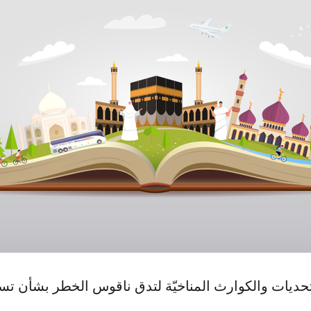
كوفيد-19 وغيرها من التحديات والكوارث المناخيّة لتدق ناقوس الخطر ب