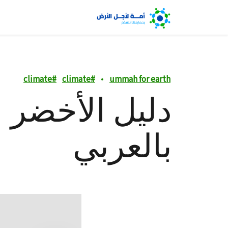
climate
#
climate
#
•
ummah for earth
دليل الأخضر ل
بالعربي