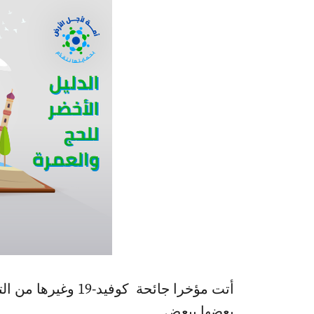
أتت مؤخرا جائحة 
بعضها ببعض.